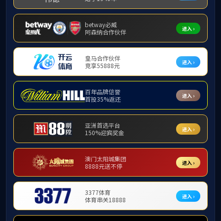
2025-01-17
【巡察整改】中共太阳集团城网站2017测绘地理信息学院委员会关于巡察整改情况的通报
2024-03-26
关于太阳集团城网站20172024年硕士研究生招生考试复试录取工作纪律的通知
2024-01-18
太阳集团城网站20172024年同等学力人员申请硕士学位招生简章
2023-09-28
测绘地理信息学院中秋、国庆节廉政提醒
2023-06-21
测绘地理信息学院“端午”节日廉政提醒
2023-04-19
测绘地理信息学院“壮族三月三”、“五一”、“端午”节日廉政提醒
2023-03-31
关于太阳集团城网站20172023年硕士研究生招生考试复试录取工作纪律的通知
2022-12-30
测绘地理信息学院关于严明元旦、春节期间纪律的通知