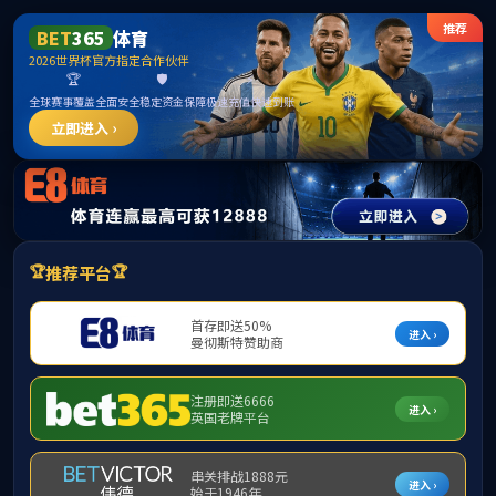
suncitygroup太阳新城(中国)集团官方网站
首页
-
首页
通知公告
通知公告
2025-04-22
测绘地理信息学院“五一”、“端午”节日廉政提醒
2025-03-26
关于太阳集团城网站20172025年硕士研究生招生考试复试录取工作纪律的通知