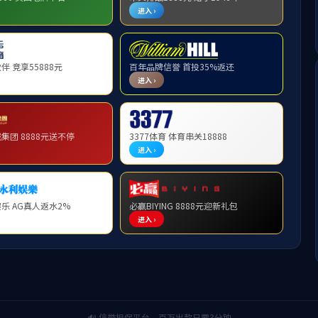
：
双节既是阖家团圆、举国欢庆的日子，也是违规违纪
职工节俭过节、文明过节、廉洁过节。为进一步太阳集
醒如下：
洁自律
带头落实中秋、国庆期间廉政责任。要认真学习中央
典型案例中深刻吸取教训，筑牢崇廉拒腐的思想防线
经纪律
喝，违规发放津补贴或者福利，严禁利用公款进行奢
送礼品礼金