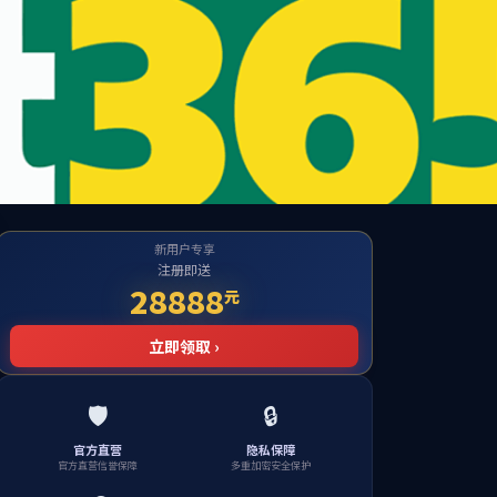
统一身份认证
院首页
清廉邮箱
阳成城集团
学生工作
资源下载
校友园地
太阳成集团tyc33455
-
- 正文
首页
通知公告
庆节廉政提醒