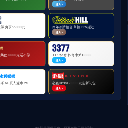
太阳集团城网站2017
测绘地
毕业生春
季专场招
单位：
单位多年来对太阳集团城网站2017毕业生就业工作的
网站2017
202
4
届毕业生就业工作，经研究，拟定于
届毕业生
春
季专场招聘会，诚邀贵单位
报名参会
。如您
下附联络人信息）。太阳集团城网站2017将为各用
业生情况