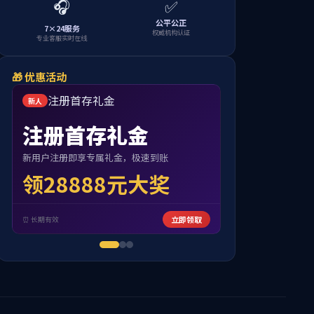
理信息学院
202
4
届
聘会邀请函
支持和对太阳集团城网站2017毕业生的肯定！
为
切
202
4
年
4
月
19
日举办太阳集团城网站2017
测绘地理
有招聘需求，请及时与太阳集团城网站2017就业工
人单位提供招聘信息发布、线下宣讲、线下双选等相