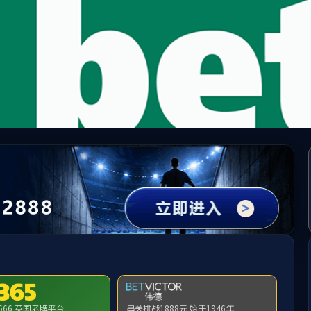
suncitygroup太阳新城(中国)集团官方网站
学
学院概况
测绘要闻
学科建设
师资队伍
招生就业
44118太
太阳集团城网站2017测绘地理信息学院202
2024-04-07