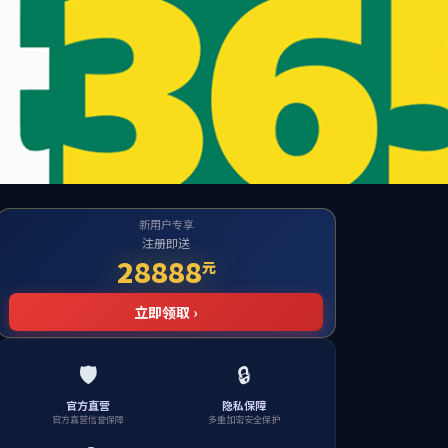
统一身份认证
院首页
清廉邮箱
阳成城集团
学生工作
资源下载
校友园地
太阳成集团tyc33455
-
- 正文
首页
就业招聘
4届毕业生春季专场招聘会邀请函