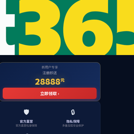
统一身份认证
院首页
清廉邮箱
阳成城集团
学生工作
资源下载
校友园地
太阳成集团tyc33455
-
- 正文
首页
学生活动
进新征程”爱国诗歌朗诵比赛