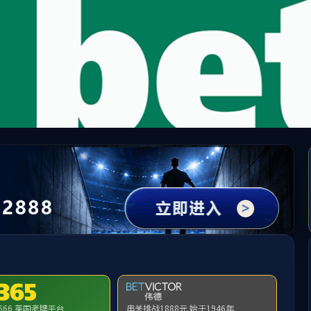
suncitygroup太阳新城(中国)集团官方网站
学
学院概况
测绘要闻
学科建设
师资队伍
招生就业
44118太
测绘地理信息学院成功开展“青春颂五四，奋
2025-05-14