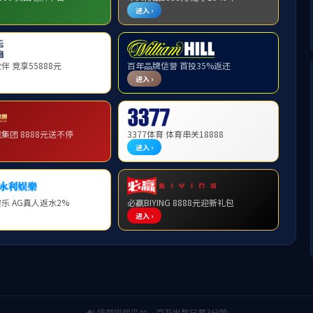
习贯彻党的二十大精神，引导青年学子砥砺奋进
信息学院于雁山校区博雅楼316报告厅开展“青春
辉同100余名团员青年观摩此次比赛。
，
11名参赛选手以热情饱满的精神面貌回顾历史
词都如同一幅幅生动的画卷，在听众心中徐徐铺展
国家兴，青年强则国家强。此次朗诵比赛，让
“
更加饱满的热情、昂扬的斗志投身到学习和工作
书写属于自己的青春篇章。