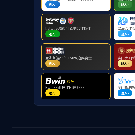
学院动态
为深入学
学术动态
晚，测绘地理
团委书记徐嘉
学生活动
比赛现场
就业招聘
涵,每一首诗
力。
通知公告
青年兴则
融媒矩阵
大团员青年以
复兴的征程中