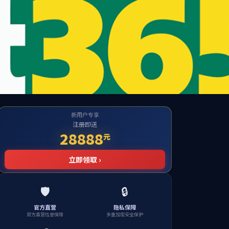
统一身份认证
院首页
清廉邮箱
阳成城集团
学生工作
资源下载
校友园地
太阳成集团tyc33455
-
-
- 正文
首页
师资队伍
实验办公室