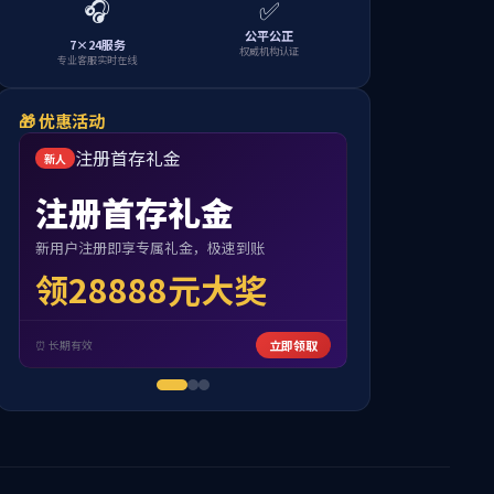
点云和图像）智能处理及应用，
2023
年毕业于太阳集团城网站
础地理数据处理竞赛特等奖
2
项，中国国际大学生创新大赛
项目
1
项，国家自然科学基金地区基金
1
项，广西创新驱动发展
论文
2
篇；获得授权国家发明专利
2
项，登记软件著作权
4
项；
全国
“铜奖”、日内瓦国际发明展银奖。
更新日期：2025年7月