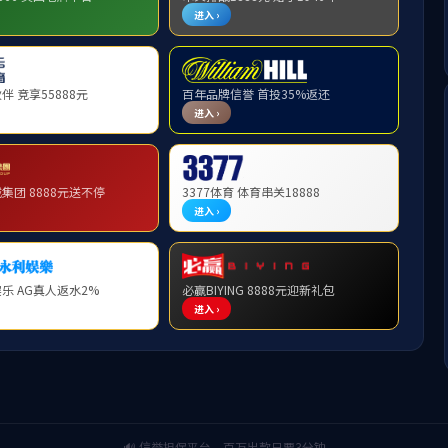
阳集团城网站2017测绘地理信息学院专业仪器
特制定此管理办法
法所涉及专业仪器设备指的是学院实验室各类为
设备借用人员必须是本学院的教师。其他学院和
目的只能为以下之一：（
1
）承担在学院入账的纵
动、比赛项目；（
3
）承担相关部门或协会的各级
仪器设备必须在不影响正常教学工作的情况下方
人必须签订借用仪器承诺书，承诺在借用期间仪
人承担修复责任。不能够修复的，借用人必须按
人在借用时必须提供证明其借用目的的证明材料
。