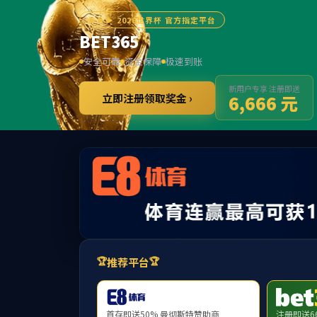
规章制度
资源下载