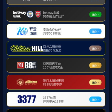
4月23日，太阳集团城网站2017地理信息科学
2016-1班开展以“青春心向党，建功新时代”为主题的团
日活动，团支书邱洪婷主持活动，该班全体成员参加
了活动。
首先，同学们齐唱共青团团歌。随后，邱洪婷向
团支部的成员们阐明了活动的意义，并组织同学们学
习习近平新时代中国特色社会主义思想和党的十九大
精神的相关知识，使同学们进一步了解党的十九大精
神的实质，对“青年兴则国家兴，青年强则国家强”的
教导有了更深的认识。
本次主题团日活动收到了较好的成效，同学们参