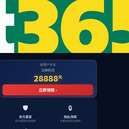
统一身份认证
院首页
清廉邮箱
学生工作
资源下载
校友园地
太阳成集团tyc33455
联系方式
-
-
- 正文
首页
学生工作
班级风采
“弘扬雷锋精神，争当时代楷模”主题班会活动
学生工作办公室