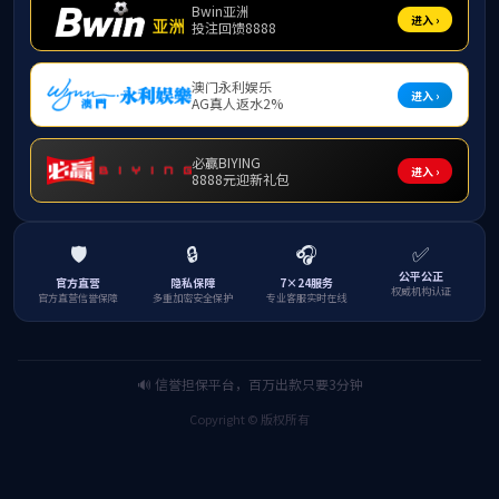
班级合影留念