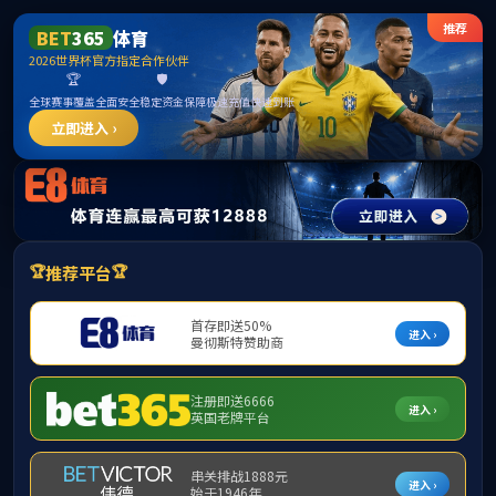
suncitygroup太阳新城(中国)集团官方网站
学生工作
-
-
- 正文
首页
学生工作
班级风采
班级风采
太阳集团城网站2017地信2016-1班开展“追
忆青葱岁月，放飞青春梦想”主题班会活动
2018-06-25
作者：刘茜雯、杨艳 院学生工作办