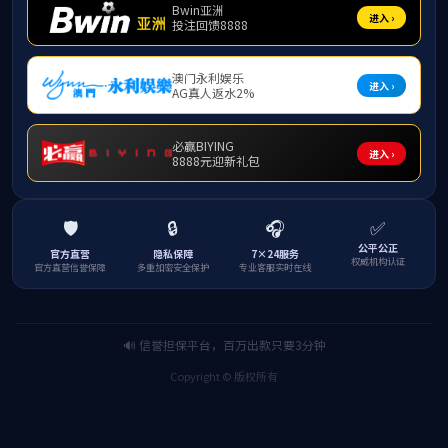
第三条党内监督没有禁区、没有例外。信任不能
代替监督。各级党组织应当把信任激励同严格监督结
合起来，促使党的领导干部做到有权必有责、有责要
担当，用权受监督、失责必追究。
第四条党内监督必须贯彻民主集中制，依规依纪
进行，强化自上而下的组织监督，改进自下而上的民
主监督，发挥同级相互监督作用。坚持惩前毖后、治
病救人，抓早抓小、防微杜渐。
第五条党内监督的任务是确保党章党规党纪在全
党有效执行，维护党的团结统一，重点解决党的领导
弱化、党的建设缺失、全面从严治党不力，党的观念