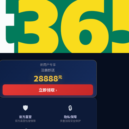
统一身份认证
院首页
清廉邮箱
学生工作
资源下载
校友园地
太阳成集团tyc33455
联系方式