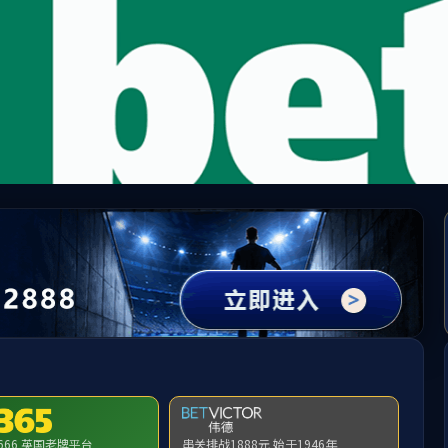
suncitygroup太阳新城(中国)集团官方网站
学
况
测绘要闻
学科建设
师资队伍
招生就业
44118太阳成城集团